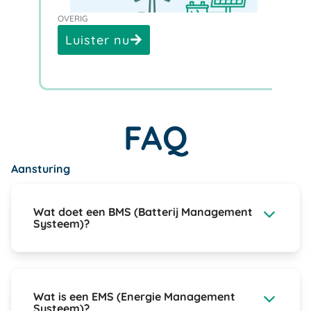
OVERIG
WHI
En
Luister nu
D
FAQ
Aansturing
Wat doet een BMS (Batterij Management
Systeem)?
Wat is een EMS (Energie Management
Systeem)?