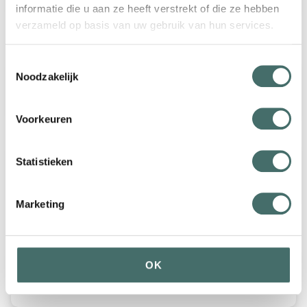
informatie die u aan ze heeft verstrekt of die ze hebben
verzameld op basis van uw gebruik van hun services.
Financiering
Toestemmingsselectie
Noodzakelijk
Wat voor subsidies zijn er beschikbaar
voor batterij- of energieopslag?
Voorkeuren
Statistieken
Welke financieringsopties zijn er voor
batterijopslag?
Marketing
Veiligheid en garantie
OK
Welke certificeringen hebben de
batterijopslag systemen?