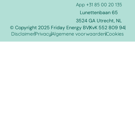
App +31 85 00 20 135
Lunettenbaan 65
3524 GA Utrecht, NL
© Copyright 2025 Friday Energy BV
KvK 552 809 94
Disclaimer
Privacy
Algemene voorwaarden
Cookies