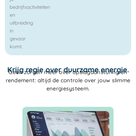
bedrijfsactiviteiten
en
uitbreiding
in
gevaar
komt.
Krijg regie over duurzame energie.
Geen zorgen meer over opslagaansturing en
rendement: altijd de controle over jouw slimme
energiesysteem.