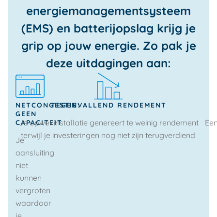
energiemanagementsysteem
(EMS) en batterijopslag krijg je
grip op jouw energie. Zo pak je
deze uitdagingen aan:
NETCONGESTIE:
TEGENVALLEND RENDEMENT
GEEN
Je opwekinstallatie genereert te weinig rendement
Een
CAPACITEIT
terwijl je investeringen nog niet zijn terugverdiend.
Je
aansluiting
niet
kunnen
vergroten
waardoor
je