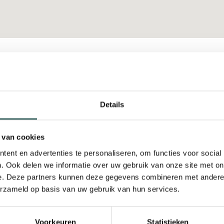
Neem contac
Naam
Details
opslag kan bijdragen
ergiebeheer. En wat dit
 van cookies
eerd inzicht in jouw
ent en advertenties te personaliseren, om functies voor social
. Begrijp waar je nu
Bedrijfsnaam
. Ook delen we informatie over uw gebruik van onze site met on
nsturing en
e. Deze partners kunnen deze gegevens combineren met andere i
erzameld op basis van uw gebruik van hun services.
e situatie ontvang je
g en energieopslag,
E-mail
anciële analyse van
Voorkeuren
Statistieken