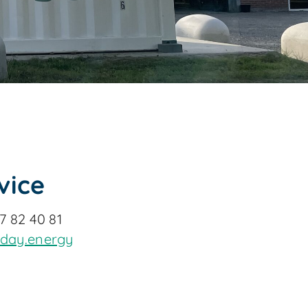
vice
27 82 40 81
iday.energy