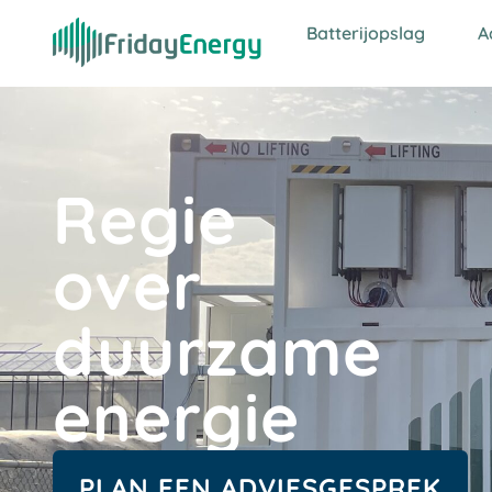
Batterijopslag
A
Regie
over
duurzame
energie
PLAN EEN ADVIESGESPREK