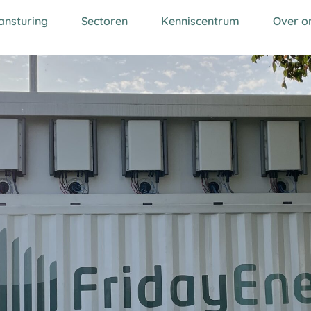
ansturing
Sectoren
Kenniscentrum
Over o