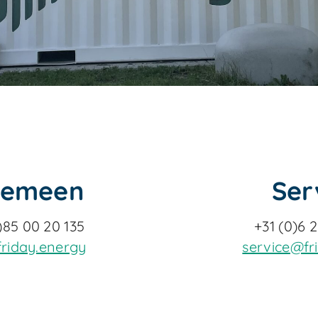
gemeen
Ser
)85 00 20 135
+31 (0)6 
friday.energy
service@fr