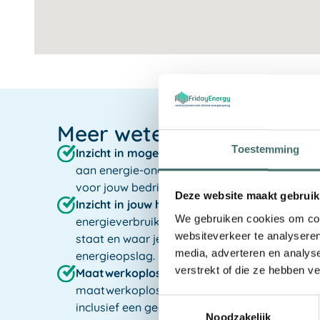
Meer weten?
Toestemming
Inzicht in mogelijkheden:
ontdek hoe energie
aan energie-onafhankelijkheid en efficiënt en
voor jouw bedrijf kan betekenen.
Deze website maakt gebruik
Inzicht in jouw huidige situatie:
krijg gedetaill
We gebruiken cookies om cont
energieverbruik, opwekking, en netaansluiting
websiteverkeer te analyseren
staat en waar je naartoe kunt met slimme aa
media, adverteren en analys
energieopslag.
verstrekt of die ze hebben v
Maatwerkoplossingen:
op basis van je huidig
maatwerkoplossingen voor slimme aansturin
Toestemmingsselectie
inclusief een gedetailleerde technische en fin
Noodzakelijk