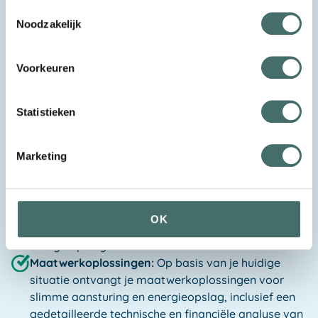
Toestemmingsselectie
Noodzakelijk
VERSTUREN
Voorkeuren
Meer weten?
Inzicht in mogelijkheden:
Ontdek hoe
Statistieken
energieopslag kan bijdragen aan energie-
onafhankelijkheid en efficiënt energiebeheer. En wat
Marketing
dit voor jouw bedrijf kan betekenen.
Inzicht in jouw huidige situatie:
Krijg gedetailleerd
inzicht in jouw energieverbruik, opwekking, en
netaansluiting. Begrijp waar je nu staat en waar je
OK
naartoe kunt met slimme aansturing en
energieopslag.
Maatwerkoplossingen:
Op basis van je huidige
situatie ontvangt je maatwerkoplossingen voor
slimme aansturing en energieopslag, inclusief een
gedetailleerde technische en financiële analyse van