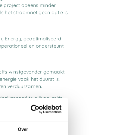
le project opeens minder
ls het stroomnet geen optie is
ay Energy, geoptimaliseerd
operationeel en ondersteunt
zelfs winstgevender gemaakt.
ergie vaak het duurst is.
ijven verduurzamen.
el gezond te blijven, zelfs
Over