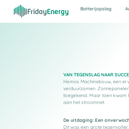
Batterijopslag
A
VAN TEGENSLAG NAAR SUCCE
Hemos Machinebouw, een ervar
verduurzamen. Zonnepanelen b
toegekend. Maar toen kwam h
aan het stroomnet.
De uitdaging: Een onverwac
Dit was een grote tegenvalle