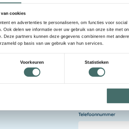
 van cookies
Neem contac
ent en advertenties te personaliseren, om functies voor social
Naam
opslag kan bijdragen
. Ook delen we informatie over uw gebruik van onze site met on
ergiebeheer. En wat dit
e. Deze partners kunnen deze gegevens combineren met andere i
erzameld op basis van uw gebruik van hun services.
eerd inzicht in jouw
. Begrijp waar je nu
Bedrijfsnaam
nsturing en
Voorkeuren
Statistieken
e situatie ontvangt je
g en energieopslag,
E-mail
anciële analyse van
ij het kiezen van de
Telefoonnummer