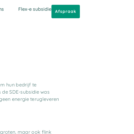
ns
Flex-e subsidie
Afspraak
m hun bedrijf te
fs de SDE-subsidie was
een energie terugleveren
groten, maar ook flink