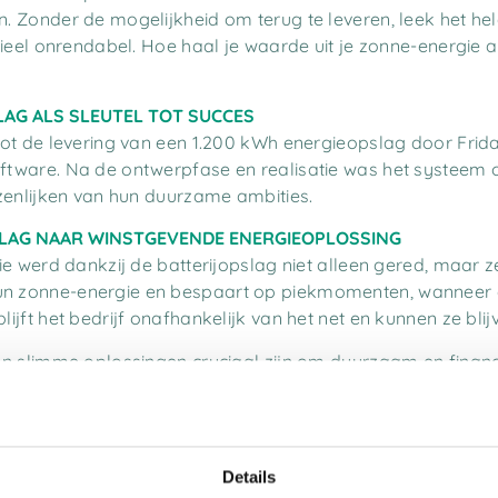
. Zonder de mogelijkheid om terug te leveren, leek het he
cieel onrendabel. Hoe haal je waarde uit je zonne-energie a
AG ALS SLEUTEL TOT SUCCES
tot de levering van een 1.200 kWh energieopslag door Frid
tware. Na de ontwerpfase en realisatie was het systeem 
zenlijken van hun duurzame ambities.
SLAG NAAR WINSTGEVENDE ENERGIEOPLOSSING
ie werd dankzij de batterijopslag niet alleen gered, maar 
 zonne-energie en bespaart op piekmomenten, wanneer en
ijft het bedrijf onafhankelijk van het net en kunnen ze bl
n slimme oplossingen cruciaal zijn om duurzaam en financie
itten.
Details