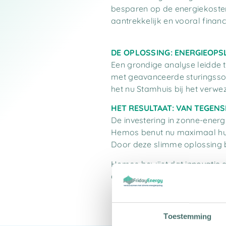
besparen op de energiekosten
aantrekkelijk en vooral finan
DE OPLOSSING:
ENERGIEOPSL
Een grondige analyse leidde 
met geavanceerde sturingssof
het nu Stamhuis bij het verwe
HET RESULTAAT: VAN TEGEN
De investering in zonne-energ
Hemos benut nu maximaal hun
Door deze slimme oplossing bl
Hemos bewijst dat innovatie e
als de omstandigheden tegenz
Toestemming