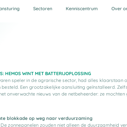
ansturing
Sectoren
Kenniscentrum
Over o
S: HEMOS WINT MET BATTERIJOPLOSSING
en speler in de agrarische sector, had alles klaarstaan o
esteld. Een grootzakelijke aansluiting geïnstalleerd. Zel
et onverwachte nieuws van de netbeheerder: ze mochten g
hte blokkade op weg naar verduurzaming
r. De zonnepanelen zouden niet alleen de duurzaamheid ver