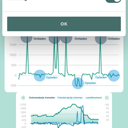
netcapaciteit, hoge financiële rendementen,
maximalisatie van duurzaamheid of een combinatie
OK
daarvan.