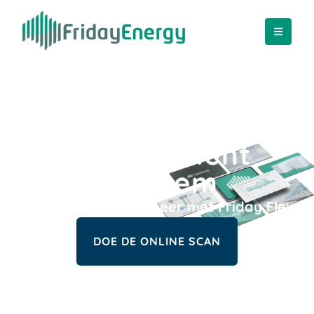
Energie
Management
Systeem
Efficiënt energiebeheer met Friday Flex​
DOE DE ONLINE SCAN