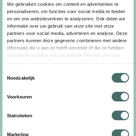
We gebruiken cookies om content en advertenties te
EMS. Onze sturingssoftware, aangedreven door
personaliseren, om functies voor social media te bieden
kunstmatige intelligentie (AI), combineert de
en om ons websiteverkeer te analyseren. Ook delen we
informatie over uw gebruik van onze site met onze
voorspelling van lokaal verbruik, opwekking en
partners voor social media, adverteren en analyse. Deze
beschikbare
met weersvoorspellingen
netcapaciteit
partners kunnen deze gegevens combineren met andere
en energiemarkttrends. Daarnaast maakt het gebruik
informatie die u aan ze heeft verstrekt of die ze hebben
verzameld op basis van uw gebruik van hun services.
van realtime marktdata en zelflerende algoritmen die
resultaten uit het verleden meenemen om steeds
Toestemmingsselectie
slimmer te worden. Dit wetenschappelijk
Noodzakelijk
onderbouwde algoritme, ontwikkeld na een
onderzoeksproject met de faculteit Energy Sciences
Voorkeuren
van de Universiteit Utrecht en verder uitgewerkt door
ons team van experts, zorgt ervoor dat jouw assets,
Statistieken
zoals batterijen, zonnepanelen of windmolens, op het
Marketing
juiste moment worden ingezet. Dit resulteert in extra