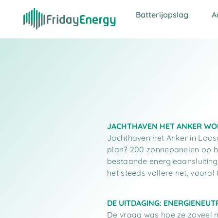
Batterijopslag
A
JACHTHAVEN HET ANKER WOR
Jachthaven het Anker in Loosd
plan? 200 zonnepanelen op h
bestaande energieaansluiting
het steeds vollere net, voora
DE UITDAGING: ENERGIENEU
De vraag was hoe ze zoveel m