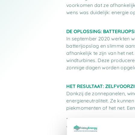
voorkomen dat ze afhankelijk
wens was duidelijk: energie o
DE OPLOSSING: BATTERIJOP
In september 2020 werkten w
batterijopslag en slimme aan
afhankelijk te zijn van het n
windturbines. Deze produceren
zonnige dagen worden opgel
HET RESULTAAT: ZELFVOORZI
Dankzij de zonnepanelen, windt
energieneutraliteit. Ze kunne
piekmomenten of het net. Een
“Met de batterijopslag zijn w
winter”,zegt de eigenaar van h