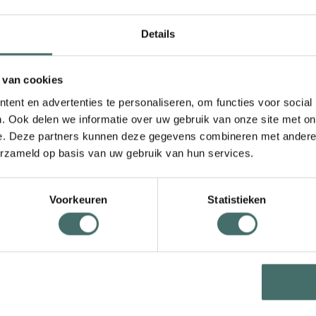
s is energieopslag geen luxe, maar een slimme investering
Details
 van cookies
ent en advertenties te personaliseren, om functies voor social
. Ook delen we informatie over uw gebruik van onze site met on
Neem contac
e. Deze partners kunnen deze gegevens combineren met andere i
erzameld op basis van uw gebruik van hun services.
Naam
opslag kan bijdragen
ergiebeheer. En wat dit
Voorkeuren
Statistieken
eerd inzicht in jouw
. Begrijp waar je nu
Bedrijfsnaam
nsturing en
e situatie ontvangt je
g en energieopslag,
E-mail
anciële analyse van