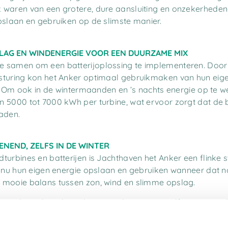
 waren van een grotere, dure aansluiting en onzekerheden
pslaan en gebruiken op de slimste manier.
SLAG EN WINDENERGIE VOOR EEN DUURZAME MIX
e samen om een batterijoplossing te implementeren. Door
sturing kon het Anker optimaal gebruikmaken van hun eig
et. Om ook in de wintermaanden en ’s nachts energie op te w
 5000 tot 7000 kWh per turbine, wat ervoor zorgt dat de b
aden.
ENEND, ZELFS IN DE WINTER
urbines en batterijen is Jachthaven het Anker een flinke st
n nu hun eigen energie opslaan en gebruiken wanneer dat n
 mooie balans tussen zon, wind en slimme opslag.
e voorbereid op de toekomst en kunnen we zelfvoorzienend b
et Anker.