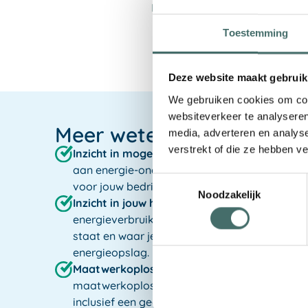
Met innovatie en slimme keuze
Toestemming
Deze website maakt gebruik
We gebruiken cookies om cont
websiteverkeer te analyseren
Meer weten?
media, adverteren en analys
verstrekt of die ze hebben v
Inzicht in mogelijkheden:
Ontdek hoe energie
aan energie-onafhankelijkheid en efficiënt en
Toestemmingsselectie
voor jouw bedrijf kan betekenen.
Noodzakelijk
Inzicht in jouw huidige situatie:
Krijg gedetaill
energieverbruik, opwekking, en netaansluiting
staat en waar je naartoe kunt met slimme aa
energieopslag.
Maatwerkoplossingen:
Op basis van je huidig
maatwerkoplossingen voor slimme aansturin
inclusief een gedetailleerde technische en fin