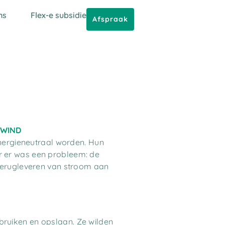
ns
Flex-e subsidie
Afspraak
 WIND
energieneutraal worden. Hun
r er was een probleem: de
 terugleveren van stroom aan
ruiken en opslaan. Ze wilden